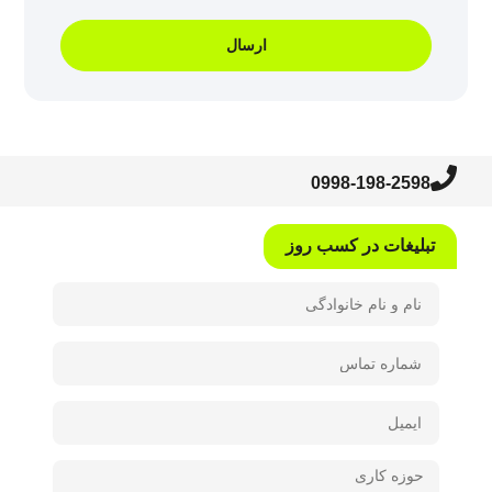
ارسال
0998-198-2598
تبلیغات در کسب روز