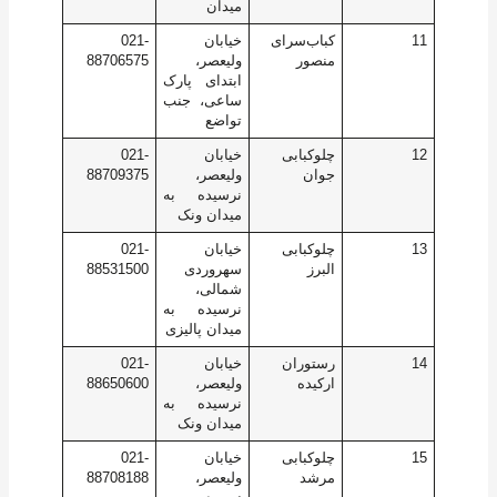
میدان
11
کباب‌سرای
خیابان
021-
منصور
ولیعصر،
88706575
ابتدای پارک
ساعی، جنب
تواضع
12
چلوکبابی
خیابان
021-
جوان
ولیعصر،
88709375
نرسیده به
میدان ونک
13
چلوکبابی
خیابان
021-
البرز
سهروردی
88531500
شمالی،
نرسیده به
میدان پالیزی
14
رستوران
خیابان
021-
ارکیده
ولیعصر،
88650600
نرسیده به
میدان ونک
15
چلوکبابی
خیابان
021-
مرشد
ولیعصر،
88708188