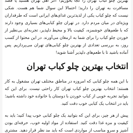
بهترین چلو کباب تهران را کجا بخوریم؟ اگر اهل تهران هستید یا قصد
مسافرت به تهران را دارید؛ احتمالا این سوال شما هم هست. شکی
نیست که چلو کباب یکی از لذیذترین غذای‌های ایرانی است که طرفداران
ویژه‌ای در میان مردم دارد. در تهران چلو کبابی‌های بسیاری وجود دارند
که با طعم‌های خوشمزه، کیفیت بالا و محیط دلپذیر، تجربه‌ای بی‌نظیر از
خوردن چلو کباب را برای شما به ارمغان می‌آورند. در این محتوا از کسب
روز، به بررسی تعدادی از بهترین چلو کبابی‌های تهران می‌پردازیم. پس
آماده باشید تا با طعم‌های دلپذیر آشنا شوید!
انتخاب بهترین چلو کباب تهران
با این همه چلو کبابی که امروزه در مناطق مختلف تهران مشغول به کار
هستند؛ انتخاب بهترین چلو کباب تهران کار راحتی نیست. برای این که
بتوانید تجربه خوبی از کباب خوردن با دوستان یا خانواده خود داشته باشید؛
باید در انتخاب یک کبابی خوب دقت کنید.
پیش از هر چیز، برای این که بتوانید یک چلو کبابی خوب پیدا کنید؛ باید به
کیفیت و مزه غذا دقت کنید. استفاده از مواد اولیه خوب، حرفه‌ای بودن
آشپز و سروِ مناسب از مواردی است که باید مد نظر قرار دهید. مشتری