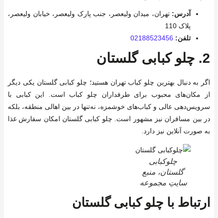
آدرس:
تهران، میدان ولیعصر، جنب پارک ولیعصر، خیابان ولیعصر،
پلاک 110
تلفن:
02188523456
2.
چلو کبابی گلستان
اگر به دنبال بهترین چلو کباب تهران هستید؛ چلو کبابی گلستان یکی دیگر
از مکان‌های محبوب برای طرفداران چلو کباب است. این کبابی با
سرویس‌دهی عالی و کباب‌های خوشمزه، نه‌تنها در بین اهالی منطقه، بلکه
در بین مسافران نیز مشهور است. چلو کبابی گلستان امکان سفارش غذا
به صورت آنلاین نیز دارد.
چلوکبابی
گلستان، منبع
سایتِ مجموعه
ارتباط با چلو کبابی گلستان