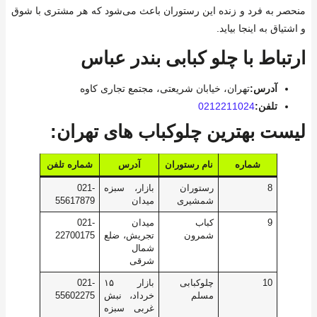
منحصر به فرد و زنده این رستوران باعث می‌شود که هر مشتری با شوق
و اشتیاق به اینجا بیاید.
ارتباط با چلو کبابی بندر عباس
آدرس:
تهران، خیابان شریعتی، مجتمع تجاری کاوه
تلفن:
0212211024
لیست بهترین چلوکباب های تهران:
شماره
نام رستوران
آدرس
شماره تلفن
8
رستوران
بازار، سبزه
021-
شمشیری
میدان
55617879
9
کباب
میدان
021-
شمرون
تجریش، ضلع
22700175
شمال
شرقی
10
چلوکبابی
بازار ۱۵
021-
مسلم
خرداد، نبش
55602275
غربی سبزه